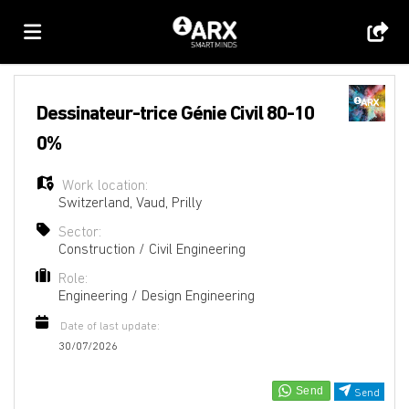
Home
Dessinateur-trice Génie Civil 80-10
0%
Job
Work location:
Switzerland
,
Vaud
,
Prilly
list
Upload
Sector:
Construction / Civil Engineering
Role:
your
Login
Engineering / Design Engineering
Date of last update:
CV
Language
30/07/2026
Send