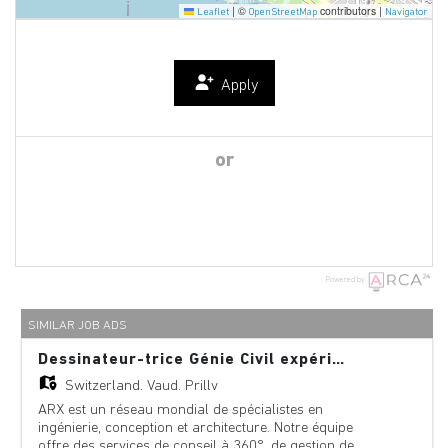
|
©
contributors |
Leaflet
OpenStreetMap
Navigator
Apply
or
Powered by
SIMILAR JOB ADS
Dessinateur-trice Génie Civil expérimenté-e 80-100%
Switzerland,
Vaud, Prilly
ARX est un réseau mondial de spécialistes en
ingénierie, conception et architecture. Notre équipe
offre des services de conseil à 360°, de gestion de