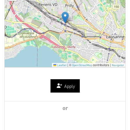
|
©
contributors |
Leaflet
OpenStreetMap
Navigator
Apply
or