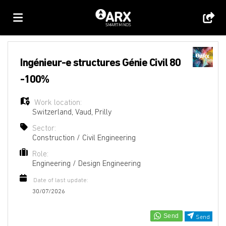
Home
Ingénieur-e structures Génie Civil 80
-100%
Job
Work location:
Switzerland
,
Vaud
,
Prilly
list
Upload
Sector:
Construction / Civil Engineering
Role:
your
Login
Engineering / Design Engineering
Date of last update:
CV
Language
30/07/2026
Send