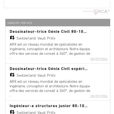
Powered by
SIMILAR JOB ADS
Dessinateur-trice Génie Civil 80-100%
Switzerland,
Vaud, Prilly
ARX est un réseau mondial de spécialistes en
ingénierie, conception et architecture. Notre équipe
offre des services de conseil à 360°, de gestion de
...
projet et de services techniques dans les domaines
30/07/2026
suivants : aéroports, ponts, bâtiments,
téléphériques, innovation numérique,
Dessinateur-trice Génie Civil expérimenté-e 80-100%
environnement, équipements, géologie,
Switzerland,
Vaud, Prilly
géotechnique, énergie hydraulique, métros,
centrales nucléaires, pétrole et gaz, pipelines, ports,
ARX est un réseau mondial de spécialistes en
chemins de fer, génie fluvial, routes, trafic, tunnels
ingénierie, conception et architecture. Notre équipe
et traitement des eaux/eaux usées. Avec des
offre des services de conseil à 360°, de gestion de
bureaux en Europe, en Amérique du Nord et du
...
projet et de services techniques dans les domaines
30/07/2026
Sud, en Asie, en Afrique et en Océanie, nos équipes
suivants : aéroports, ponts, bâtiments,
agiles combinent expertise mondiale et savoir-faire
téléphériques, innovation numérique,
Ingénieur-e structures junior 80-100%
local. Le résultat est notre approche « glocale »
environnement, équipements, géologie,
Switzerland,
Vaud, Prilly
unique, qui nous permet de répondre aux besoins
géotechnique, énergie hydraulique, métros,