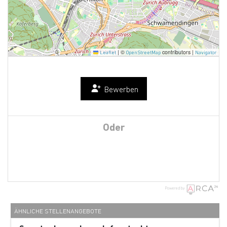
|
©
contributors |
Leaflet
OpenStreetMap
Navigator
Bewerben
Oder
Powered by
ÄHNLICHE STELLENANGEBOTE