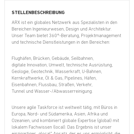
EN
STELLENBESCHREIBUNG
FR
ARX ist ein globales Netzwerk aus Spezialisten in den
Bereichen Ingenieurwesen, Design und Architektur.
Unser Team bietet 360°-Beratung, Projektmanagement
und technische Dienstleistungen in den Bereichen:
IT
Flughäfen, Brücken, Gebäude, Seilbahnen,
DE
digitale Innovation, Umwelt, technische Ausrüstung,
Geologie, Geotechnik, Wasserkraft, U-Bahnen,
Kernkraftwerke, Öl & Gas, Pipelines, Häfen,
ES
Eisenbahnen, Flussbau, Straßen, Verkehr,
Tunnel und Wasser-/Abwasserreinigung.
PT
Unsere agile Taskforce ist weltweit tätig, mit Büros in
Europa, Nord- und Südamerika, Asien, Afrika und
Ozeanien, und kombiniert globale Expertise (global) mit
lokalem Fachwissen (local). Das Ergebnis ist unser
einzigartiger „glocal" Ansatz, der es uns ermöglicht, die