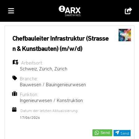
Home
Chefbauleiter Infrastruktur (Strasse
n & Kunstbauten) (m/w/d)
Stellen
Arbeitsort:
Schweiz
,
Zürich
,
Zürich
Lebenslauf
Branche:
Bauwesen / Bauingenieurwesen
Funktion:
hochladen
Anmelden
Ingenieurwesen / Konstruktion
Datum der letzten Aktualisierung:
Sprache
17/06/2026
Send