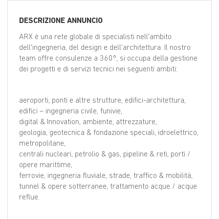
EN
DESCRIZIONE ANNUNCIO
FR
ARX è una rete globale di specialisti nell'ambito
dell'ingegneria, del design e dell'architettura. Il nostro
team offre consulenze a 360°, si occupa della gestione
dei progetti e di servizi tecnici nei seguenti ambiti:
IT
aeroporti, ponti e altre strutture, edifici-architettura,
DE
edifici – ingegneria civile, funivie,
digital & Innovation, ambiente, attrezzature,
geologia, geotecnica & fondazione speciali, idroelettrico,
ES
metropolitane,
centrali nucleari, petrolio & gas, pipeline & reti, porti /
opere marittime,
PT
ferrovie, ingegneria fluviale, strade, traffico & mobilità,
tunnel & opere sotterranee, trattamento acque / acque
reflue.