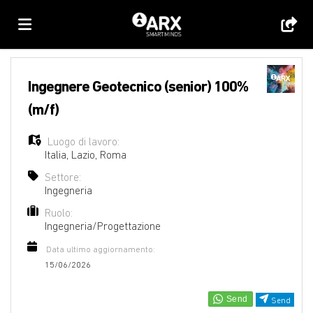
Home
Ingegnere Geotecnico (senior) 100%
(m/f)
Offerte
Luogo di lavoro:
Italia
,
Lazio
,
Roma
di
Carica
Settore:
Ingegneria
Ruolo:
lavoro
il
Login
Ingegneria/Progettazione
Data ultimo aggiornamento:
CV
Lingua
15/06/2026
Send