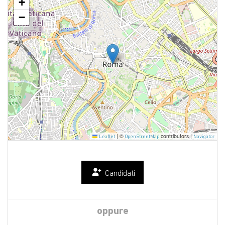
+
−
|
©
contributors |
Leaflet
OpenStreetMap
Navigator
Candidati
oppure