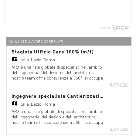
Powered by
ANNUNCI DI LAVORO CORRELATI
Stagista Ufficio Gare 100% (m/f)
Italia,
Lazio, Roma
ARX è una rete globale di specialisti nell'ambito
dell'ingegneria, del design e dell'architettura. Il
nostro team offre consulenze a 360°, si occupa
...
della gestione dei progetti e di servizi tecnici nei
15/07/2026
seguenti ambiti: aeroporti, ponti e altre strutture,
edifici-architettura, edifici – ingegneria civile,
Ingegnere specialista Cantierizzazione e Sicurezza 100% (m/f)
funivie, digital & Innovation, ambiente, attrezzature,
Italia,
Lazio, Roma
geologia, geotecnica & fondazione speciali,
idroelettrico, metropolitane, centrali nucleari,
ARX è una rete globale di specialisti nell'ambito
petrolio & gas, pipeline & reti, porti / opere
dell'ingegneria, del design e dell'architettura. Il
marittime, ferrovie, ingegneria fluviale, strade,
nostro team offre consulenze a 360°, si occupa
traffico & mobilità, tunnel & opere sotterranee,
...
della gestione dei progetti e di servizi tecnici nei
15/07/2026
trattamento acque / acque reflue. Con uffici in
seguenti ambiti: aeroporti, ponti e altre strutture,