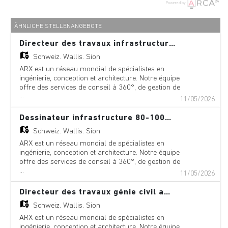
Powered by
ÄHNLICHE STELLENANGEBOTE
Directeur des travaux infrastructure 80-100% (h/f)
Schweiz,
Wallis, Sion
ARX est un réseau mondial de spécialistes en
ingénierie, conception et architecture. Notre équipe
offre des services de conseil à 360°, de gestion de
...
projet et de services techniques dans les domaines
11/05/2026
suivants : aéroports, ponts, bâtiments,
téléphériques, innovation numérique,
Dessinateur infrastructure 80-100% (h/f)
environnement, équipements, géologie,
Schweiz,
Wallis, Sion
géotechnique, énergie hydraulique, métros,
centrales nucléaires, pétrole et gaz, pipelines, ports,
ARX est un réseau mondial de spécialistes en
chemins de fer, génie fluvial, routes, trafic, tunnels
ingénierie, conception et architecture. Notre équipe
et traitement des eaux/eaux usées. Avec des
offre des services de conseil à 360°, de gestion de
bureaux en Europe, en Amérique du Nord et du
...
projet et de services techniques dans les domaines
11/05/2026
Sud, en Asie, en Afrique et en Océanie, nos équipes
suivants : aéroports, ponts, bâtiments,
agiles combinent expertise mondiale et savoir-faire
téléphériques, innovation numérique,
Directeur des travaux génie civil aménagements hydrauliques et cours d'eau 80-100% (h/f)
local. Le résultat est notre approche « glocale »
environnement, équipements, géologie,
Schweiz,
Wallis, Sion
unique, qui nous permet de répondre aux besoins
géotechnique, énergie hydraulique, métros,
spécifiques de chaque communauté tout en
centrales nucléaires, pétrole et gaz, pipelines, ports,
ARX est un réseau mondial de spécialistes en
intégrant les meilleures pratiques internationales.
chemins de fer, génie fluvial, routes, trafic, tunnels
ingénierie, conception et architecture. Notre équipe