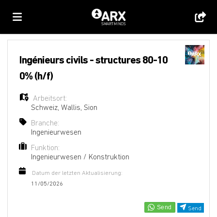
Home
Ingénieurs civils - structures 80-10
0% (h/f)
Stellen
Arbeitsort:
Schweiz
,
Wallis
,
Sion
Lebenslauf
Branche:
Ingenieurwesen
Funktion:
hochladen
Anmelden
Ingenieurwesen / Konstruktion
Datum der letzten Aktualisierung:
Sprache
11/05/2026
Send