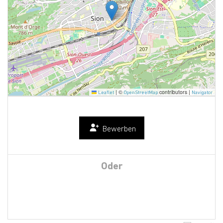
|
©
contributors |
Leaflet
OpenStreetMap
Navigator
Bewerben
Oder