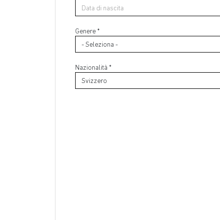
Paese di residenza *
Genere *
Città di residenza
Nazionalità *