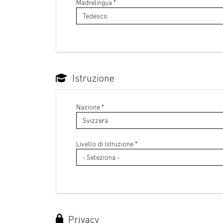
Madrelingua *
Istruzione
Nazione *
Livello di istruzione *
Privacy