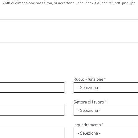
2 Mb di dimensione massima, si accettano: .doc .docx .txt .odt .rtf .pdf .png .jpg
Ruolo - funzione *
Settore di lavoro *
Inquadramento *