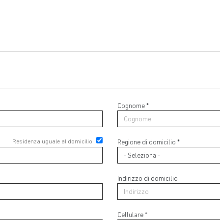
Cognome *
Residenza uguale al domicilio
Regione di domicilio *
Indirizzo di domicilio
Cellulare *