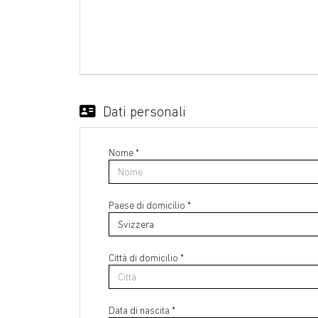
Dati personali
Nome *
Paese di domicilio *
Città di domicilio *
Data di nascita *