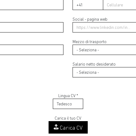
Regione di residenza *
Social - pagina web
Indirizzo di residenza
Mezzo di trasporto
Salario netto desiderato
Lingua CV *
Carica il tuo CV
Carica CV