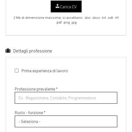
Carica CV
2 Mb di dimensione massima, si accettano: .doc .docx .txt .odt .rtf
.pdf .png .jpg
Dettagli professione
Prima esperienza di lavoro
Professione prevalente
*
Ruolo - funzione *