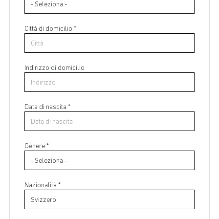
Città di domicilio *
Indirizzo di domicilio
Data di nascita *
Paese di residenza *
Genere *
Regione di residenza *
Nazionalità *
Città di residenza