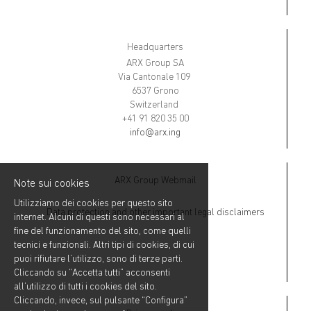
Headquarters
ARX Group SA
Via Cantonale 109
6537 Grono
Switzerland
+41 91 820 35 00
info@arx.ing
ARX Group Webmail
Note sui cookies
Utilizziamo dei cookies per questo sito
Data protection and other important legal disclaimers
internet. Alcuni di questi sono necessari al
fine del funzionamento del sito, come quelli
tecnici e funzionali. Altri tipi di cookies, di cui
puoi rifiutare l’utilizzo, sono di terze parti.
Cliccando su “Accetta tutti” acconsenti
all’utilizzo di tutti i cookies del sito.
Cliccando, invece, sul pulsante “Configura”