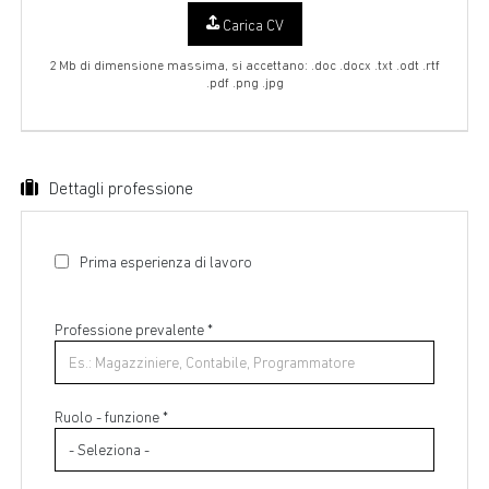
Carica CV
2 Mb di dimensione massima, si accettano: .doc .docx .txt .odt .rtf
.pdf .png .jpg
Dettagli professione
Prima esperienza di lavoro
Professione prevalente
*
Ruolo - funzione *