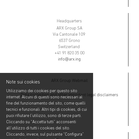
Headquarters
ARX Group SA
Via Cantonale 109
6537 Grono
Switzerland
+41 91 820 35 00
info@arx.ing
ARX Group Webmail
Note sui cookies
Utilizziamo dei cookies per questo sito
Data protection and other important legal disclaimers
internet. Alcuni di questi sono necessari al
fine del funzionamento del sito, come quelli
tecnici e funzionali. Altri tipi di cookies, di cui
puoi rifiutare l’utilizzo, sono di terze parti.
Cliccando su “Accetta tutti” acconsenti
all’utilizzo di tutti i cookies del sito.
Cliccando, invece, sul pulsante “Configura”