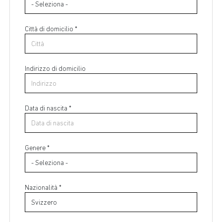
Città di domicilio *
Indirizzo di domicilio
Data di nascita *
Paese di residenza *
Genere *
Regione di residenza *
Nazionalità *
Città di residenza