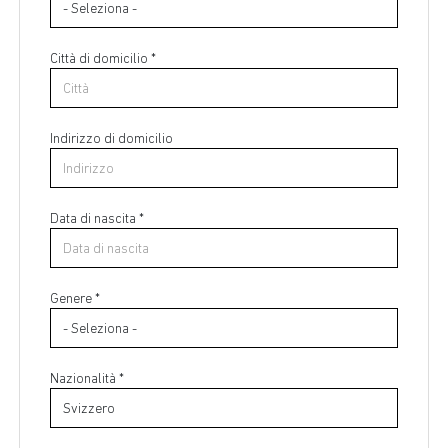
Città di domicilio *
Indirizzo di domicilio
Data di nascita *
Paese di residenza *
Genere *
Regione di residenza *
Nazionalità *
Città di residenza