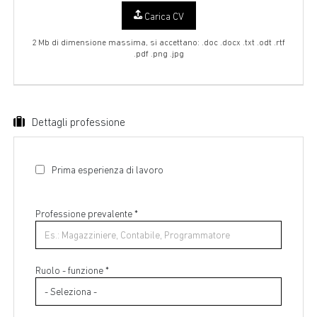
Carica CV
2 Mb di dimensione massima, si accettano: .doc .docx .txt .odt .rtf
.pdf .png .jpg
Dettagli professione
Prima esperienza di lavoro
Professione prevalente
*
Ruolo - funzione *