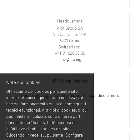
Headquarters
ARX Group SA
Via Cantonale 109
6537 Grono
Switzerland
+41 91 820 35 00
info@arx.ing
ARX Group Webmail
Note sui cookies
Utilizziamo dei cookies per questo sito
Data protection and other important legal disclaimers
internet. Alcuni di questi sono necessari al
fine del funzionamento del sito, come quelli
tecnici e funzionali. Altri tipi di cookies, di cui
puoi rifiutare l’utilizzo, sono di terze parti.
Cliccando su “Accetta tutti” acconsenti
all’utilizzo di tutti i cookies del sito.
Cliccando, invece, sul pulsante “Configura”