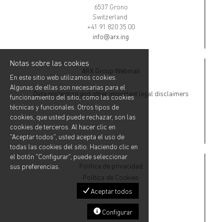
6537 Grono
Switzerland
+41 91 820 35 00
info@arx.ing
Notas sobre las cookies
ARX Group Webmail
En este sitio web utilizamos cookies.
Algunas de ellas son necesarias para el
Data protection and other important legal disclaimers
funcionamiento del sitio, como las cookies
técnicas y funcionales. Otros tipos de
cookies, que usted puede rechazar, son las
cookies de terceros. Al hacer clic en
"Aceptar todos", usted acepta el uso de
todas las cookies del sitio. Haciendo clic en
el botón "Configurar", puede seleccionar
Política de privacidad
sus preferencias.
Política de Cookies
Aceptar todos
Configurar