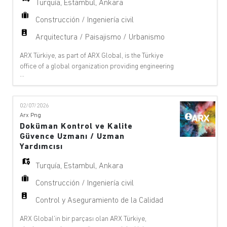
Turquía
,
Estambul
,
Ankara
Construcción / Ingeniería civil
Arquitectura / Paisajismo / Urbanismo
ARX Türkiye, as part of ARX Global, is the Türkiye
office of a global organization providing engineering
...
and design services for international infrastructure
and superstructure projects. We are looking for a
Senior Architect with experience in infrastructure,
02/07/2026
railway systems, metro lines, train stations, depot
Arx Png
areas and multidisciplinary design coo
Doküman Kontrol ve Kalite
Güvence Uzmanı / Uzman
Yardımcısı
Turquía
,
Estambul
,
Ankara
Construcción / Ingeniería civil
Control y Aseguramiento de la Calidad
ARX Global'in bir parçası olan ARX Türkiye,