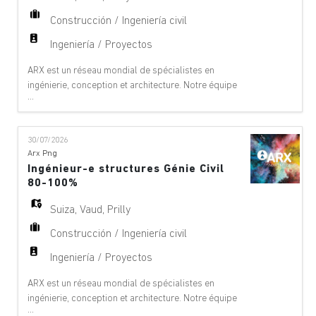
Construcción / Ingeniería civil
Ingeniería / Proyectos
ARX est un réseau mondial de spécialistes en
ingénierie, conception et architecture. Notre équipe
...
offre des services de conseil à 360°, de gestion de
projet et de services techniques dans les domaines
suivants : aéroports, ponts, bâtiments,
30/07/2026
téléphériques, innovation numérique, environnement,
Arx Png
équipements, géologie, géotechnique, énergie
Ingénieur-e structures Génie Civil
hydrauli
80-100%
Suiza
,
Vaud
,
Prilly
Construcción / Ingeniería civil
Ingeniería / Proyectos
ARX est un réseau mondial de spécialistes en
ingénierie, conception et architecture. Notre équipe
...
offre des services de conseil à 360°, de gestion de