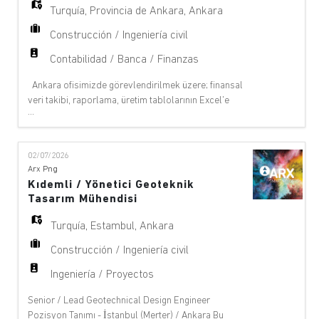
Turquía
,
Provincia de Ankara
,
Ankara
Construcción / Ingeniería civil
Contabilidad / Banca / Finanzas
Ankara ofisimizde görevlendirilmek üzere; finansal
veri takibi, raporlama, üretim tablolarının Excel'e
...
işlenmesi, fatura ve ödeme süreçlerinin
koordinasyonu ile grup şirketleriyle finansal iletişimi
yürütecek Finans ve İdari İşler Sorumlusu arıyoruz.
02/07/2026
Bu pozisyon, klasik muhasebe kayıtlarından ziyade;
Arx Png
finansal verilerin düzenli takibi, raporlanm
Kıdemli / Yönetici Geoteknik
Tasarım Mühendisi
Turquía
,
Estambul
,
Ankara
Construcción / Ingeniería civil
Ingeniería / Proyectos
Senior / Lead Geotechnical Design Engineer
Pozisyon Tanımı - İstanbul (Merter) / Ankara Bu