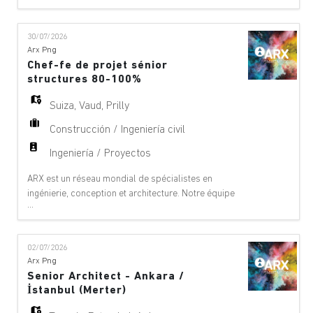
projet et de services techniques dans les domaines
suivants : aéroports, ponts, bâtiments,
30/07/2026
téléphériques, innovation numérique, environnement,
Arx Png
équipements, géologie, géotechnique, énergie
Chef-fe de projet sénior
hydrauli
structures 80-100%
Suiza
,
Vaud
,
Prilly
Construcción / Ingeniería civil
Ingeniería / Proyectos
ARX est un réseau mondial de spécialistes en
ingénierie, conception et architecture. Notre équipe
...
offre des services de conseil à 360°, de gestion de
projet et de services techniques dans les domaines
suivants : aéroports, ponts, bâtiments,
02/07/2026
téléphériques, innovation numérique, environnement,
Arx Png
équipements, géologie, géotechnique, énergie
Senior Architect - Ankara /
hydrauli
İstanbul (Merter)