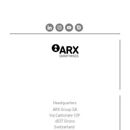
Headquarters
ARX Group SA
Via Cantonale 109
6537 Grono
Switzerland