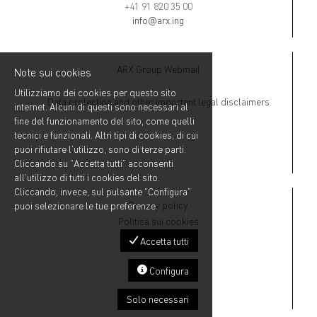
+41 91 820 35 00
info@arx.ing
ARX Group Webmail
Note sui cookies
Utilizziamo dei cookies per questo sito
Data protection and other important legal disclaimers
internet. Alcuni di questi sono necessari al
fine del funzionamento del sito, come quelli
tecnici e funzionali. Altri tipi di cookies, di cui
puoi rifiutare l’utilizzo, sono di terze parti.
Cliccando su “Accetta tutti” acconsenti
all’utilizzo di tutti i cookies del sito.
Cliccando, invece, sul pulsante “Configura”
Privacy policy
puoi selezionare le tue preferenze.
Politica sui cookies
Accetta tutti
Configura
Solo necessari