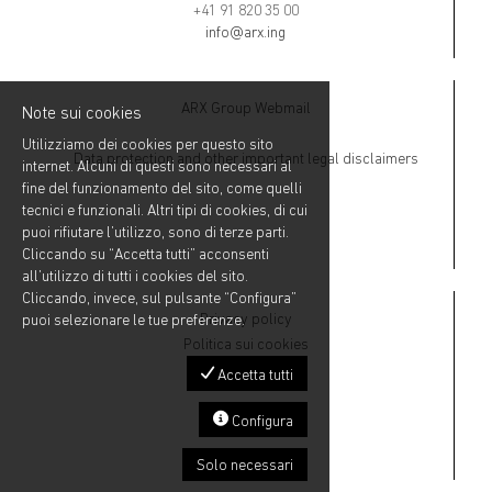
+41 91 820 35 00
info@arx.ing
ARX Group Webmail
Note sui cookies
Utilizziamo dei cookies per questo sito
Data protection and other important legal disclaimers
internet. Alcuni di questi sono necessari al
fine del funzionamento del sito, come quelli
tecnici e funzionali. Altri tipi di cookies, di cui
puoi rifiutare l’utilizzo, sono di terze parti.
Cliccando su “Accetta tutti” acconsenti
all’utilizzo di tutti i cookies del sito.
Cliccando, invece, sul pulsante “Configura”
Privacy policy
puoi selezionare le tue preferenze.
Politica sui cookies
Accetta tutti
Configura
Solo necessari