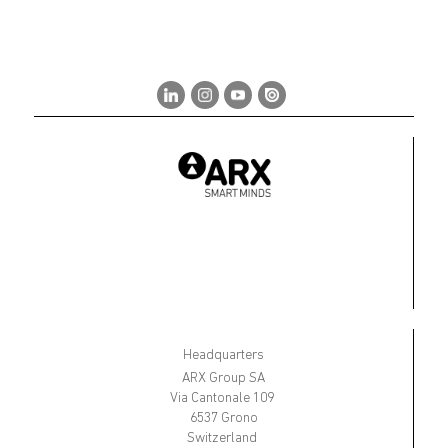
Headquarters
ARX Group SA
Via Cantonale 109
6537 Grono
Switzerland