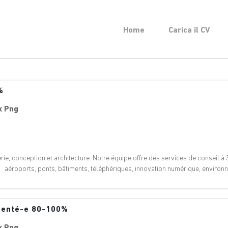
Home
Carica il CV
%
x Png
ie, conception et architecture. Notre équipe offre des services de conseil à 3
: aéroports, ponts, bâtiments, téléphériques, innovation numérique, enviro
imenté-e 80-100%
x Png