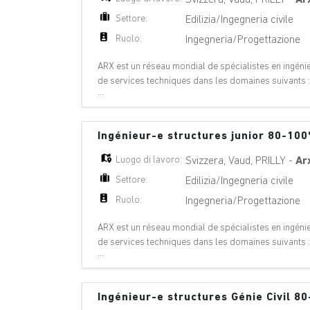
Settore:
Edilizia/Ingegneria civile
Ruolo:
Ingegneria/Progettazione
ARX est un réseau mondial de spécialistes en ingénier
de services techniques dans les domaines suivants 
...
géologie, géotechnique, énergie hydrauli
Ingénieur-e structures junior 80-10
Luogo di lavoro:
Svizzera
,
Vaud
,
PRILLY
-
Ar
Settore:
Edilizia/Ingegneria civile
Ruolo:
Ingegneria/Progettazione
ARX est un réseau mondial de spécialistes en ingénier
de services techniques dans les domaines suivants 
...
géologie, géotechnique, énergie hydrauli
Ingénieur-e structures Génie Civil 8