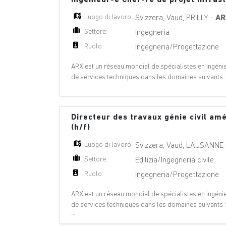
Luogo di lavoro:
Svizzera
,
Vaud
,
PRILLY
-
AR
Settore:
Ingegneria
Ruolo:
Ingegneria/Progettazione
ARX est un réseau mondial de spécialistes en ingénier
de services techniques dans les domaines suivants 
...
géologie, géotechnique, énergie hydraul
Directeur des travaux génie civil a
(h/f)
Luogo di lavoro:
Svizzera
,
Vaud
,
LAUSANNE
Settore:
Edilizia/Ingegneria civile
Ruolo:
Ingegneria/Progettazione
ARX est un réseau mondial de spécialistes en ingénier
de services techniques dans les domaines suivants 
...
géologie, géotechnique, énergie hydraul