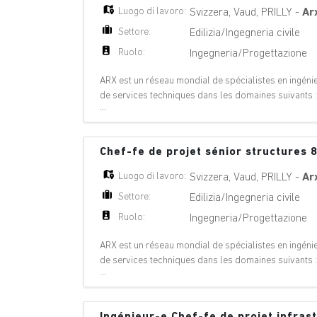
Luogo di lavoro:
Svizzera
,
Vaud
,
PRILLY
-
Ar
Settore:
Edilizia/Ingegneria civile
Ruolo:
Ingegneria/Progettazione
ARX est un réseau mondial de spécialistes en ingénier
de services techniques dans les domaines suivants 
...
géologie, géotechnique, énergie hydrauli
Chef-fe de projet sénior structures
Luogo di lavoro:
Svizzera
,
Vaud
,
PRILLY
-
Ar
Settore:
Edilizia/Ingegneria civile
Ruolo:
Ingegneria/Progettazione
ARX est un réseau mondial de spécialistes en ingénier
de services techniques dans les domaines suivants 
...
géologie, géotechnique, énergie hydrauli
Ingénieur-e Chef-fe de projet infra