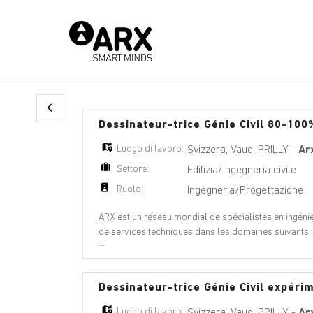
Dessinateur-trice Génie Civil 80-100
Luogo di lavoro:
Svizzera
,
Vaud
,
PRILLY
-
Ar
Settore:
Edilizia/Ingegneria civile
Ruolo:
Ingegneria/Progettazione
ARX est un réseau mondial de spécialistes en ingénier
de services techniques dans les domaines suivants 
...
géologie, géotechnique, énergie hydrauli
Dessinateur-trice Génie Civil expér
Luogo di lavoro:
Svizzera
,
Vaud
,
PRILLY
-
Ar