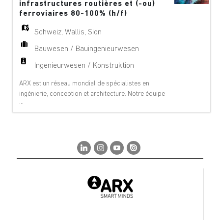
infrastructures routières et (-ou)
ferroviaires 80-100% (h/f)
Schweiz
,
Wallis
,
Sion
Bauwesen / Bauingenieurwesen
Ingenieurwesen / Konstruktion
ARX est un réseau mondial de spécialistes en
ingénierie, conception et architecture. Notre équipe
...
offre des services de conseil à 360°, de gestion de
projet et de services techniques dans les domaines
suivants : aéroports, ponts, bâtiments,
téléphériques, innovation numérique, environnement,
équipements, géologie, géotechnique, énergie
hydraul