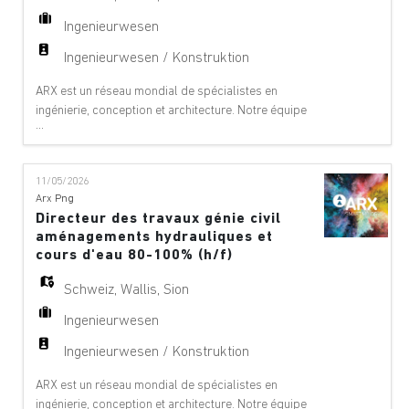
Ingenieurwesen
Ingenieurwesen / Konstruktion
ARX est un réseau mondial de spécialistes en
ingénierie, conception et architecture. Notre équipe
...
offre des services de conseil à 360°, de gestion de
projet et de services techniques dans les domaines
suivants : aéroports, ponts, bâtiments,
11/05/2026
téléphériques, innovation numérique, environnement,
Arx Png
équipements, géologie, géotechnique, énergie
Directeur des travaux génie civil
hydraul
aménagements hydrauliques et
cours d'eau 80-100% (h/f)
Schweiz
,
Wallis
,
Sion
Ingenieurwesen
Ingenieurwesen / Konstruktion
ARX est un réseau mondial de spécialistes en
ingénierie, conception et architecture. Notre équipe