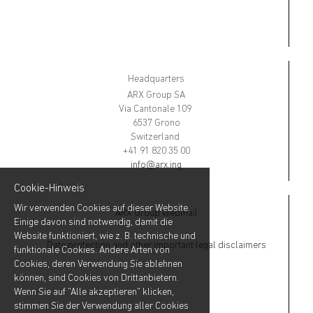
Headquarters
ARX Group SA
Via Cantonale 109
6537 Grono
Switzerland
+41 91 820 35 00
info@arx.ing
Cookie-Hinweis
Wir verwenden Cookies auf dieser Website.
ARX Group Webmail
Einige davon sind notwendig, damit die
Website funktioniert, wie z. B. technische und
Data protection and other important legal disclaimers
funktionale Cookies. Andere Arten von
Cookies, deren Verwendung Sie ablehnen
können, sind Cookies von Drittanbietern.
Wenn Sie auf "Alle akzeptieren" klicken,
stimmen Sie der Verwendung aller Cookies