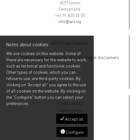
6537 Grono
Switzerland
+41 91 820 35 00
info@arx.ing
ARX Group Webmail
Notes about cookies
We use cookies on this website. Some of
Data protection and other important legal disclaimers
these are necessary for the website to work,
such as technical and functional cookies.
Other types of cookies, which you can
refuse to use, are third-party cookies. By
clicking on "Accept all" you agree to the use
of all cookies on the website. By clicking on
the "Configure" button you can select your
Privacy policy
preferences.
Cookie policy
Accept all
Configure