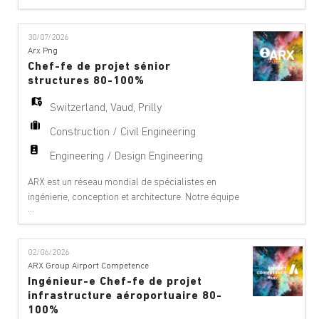
projet et de services techniques dans les domaines
suivants : aéroports, ponts, bâtiments,
30/07/2026
téléphériques, innovation numérique, environnement,
Arx Png
équipements, géologie, géotechnique, énergie
Chef-fe de projet sénior
hydrauli
structures 80-100%
Switzerland
,
Vaud
,
Prilly
Construction / Civil Engineering
Engineering / Design Engineering
ARX est un réseau mondial de spécialistes en
ingénierie, conception et architecture. Notre équipe
...
offre des services de conseil à 360°, de gestion de
projet et de services techniques dans les domaines
suivants : aéroports, ponts, bâtiments,
02/06/2026
téléphériques, innovation numérique, environnement,
ARX Group Airport Competence
équipements, géologie, géotechnique, énergie
Ingénieur-e Chef-fe de projet
hydrauli
infrastructure aéroportuaire 80-
100%