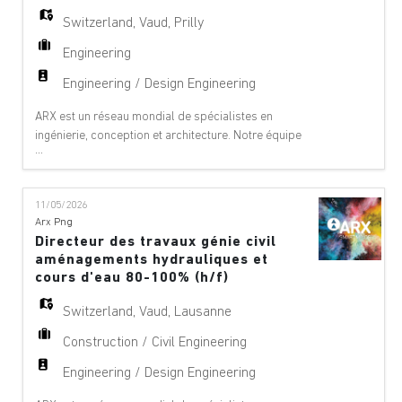
Switzerland
,
Vaud
,
Prilly
Engineering
Engineering / Design Engineering
ARX est un réseau mondial de spécialistes en
ingénierie, conception et architecture. Notre équipe
...
offre des services de conseil à 360°, de gestion de
projet et de services techniques dans les domaines
suivants : aéroports, ponts, bâtiments,
11/05/2026
téléphériques, innovation numérique, environnement,
Arx Png
équipements, géologie, géotechnique, énergie
Directeur des travaux génie civil
hydraul
aménagements hydrauliques et
cours d'eau 80-100% (h/f)
Switzerland
,
Vaud
,
Lausanne
Construction / Civil Engineering
Engineering / Design Engineering