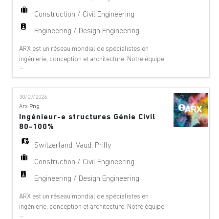
Construction / Civil Engineering
Engineering / Design Engineering
ARX est un réseau mondial de spécialistes en
ingénierie, conception et architecture. Notre équipe
...
offre des services de conseil à 360°, de gestion de
projet et de services techniques dans les domaines
suivants : aéroports, ponts, bâtiments,
30/07/2026
téléphériques, innovation numérique, environnement,
Arx Png
équipements, géologie, géotechnique, énergie
Ingénieur-e structures Génie Civil
hydrauli
80-100%
Switzerland
,
Vaud
,
Prilly
Construction / Civil Engineering
Engineering / Design Engineering
ARX est un réseau mondial de spécialistes en
ingénierie, conception et architecture. Notre équipe
...
offre des services de conseil à 360°, de gestion de