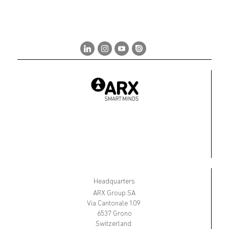
Headquarters
ARX Group SA
Via Cantonale 109
6537 Grono
Switzerland