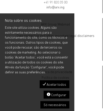
+41 91 820 35 00
info@arx.ing
Nota sobre os cookies
ARX Group Webmail
Este site utiliza cookies. Alguns são
estritamente necessários para o
Data protection and other important legal disclaimers
funcionamento do site, como os técnicos e
os funcionais. Outros tipos de cookies, que
você pode recusar, são de terceiros ou
cookies de marketing. Ao selecionar o
botão 'Aceitar todos', você está a consentir
a utilização de todos os cookies do site.
Atrvés da função 'Configurar', você pode
Política de privacidade
definir as suas preferências.
Política de cookies
Aceitar todos
Configurar
Só necessários