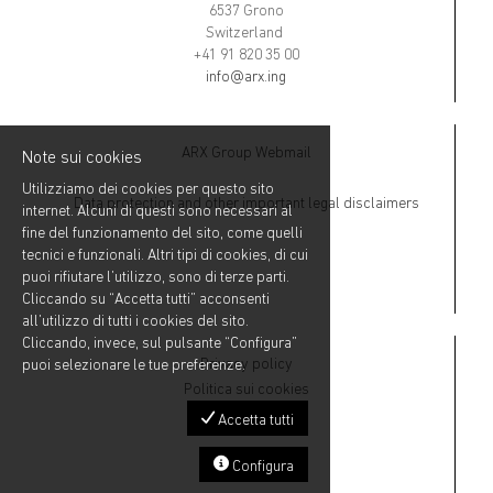
6537 Grono
Switzerland
+41 91 820 35 00
info@arx.ing
ARX Group Webmail
Note sui cookies
Utilizziamo dei cookies per questo sito
Data protection and other important legal disclaimers
internet. Alcuni di questi sono necessari al
fine del funzionamento del sito, come quelli
tecnici e funzionali. Altri tipi di cookies, di cui
puoi rifiutare l’utilizzo, sono di terze parti.
Cliccando su “Accetta tutti” acconsenti
all’utilizzo di tutti i cookies del sito.
Cliccando, invece, sul pulsante “Configura”
Privacy policy
puoi selezionare le tue preferenze.
Politica sui cookies
Accetta tutti
Configura