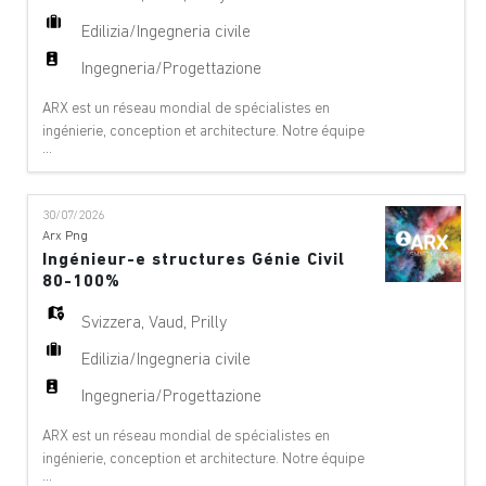
Edilizia/Ingegneria civile
Ingegneria/Progettazione
ARX est un réseau mondial de spécialistes en
ingénierie, conception et architecture. Notre équipe
...
offre des services de conseil à 360°, de gestion de
projet et de services techniques dans les domaines
suivants : aéroports, ponts, bâtiments,
30/07/2026
téléphériques, innovation numérique, environnement,
Arx Png
équipements, géologie, géotechnique, énergie
Ingénieur-e structures Génie Civil
hydrauli
80-100%
Svizzera
,
Vaud
,
Prilly
Edilizia/Ingegneria civile
Ingegneria/Progettazione
ARX est un réseau mondial de spécialistes en
ingénierie, conception et architecture. Notre équipe
...
offre des services de conseil à 360°, de gestion de