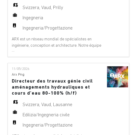
Svizzera
,
Vaud
,
Prilly
Ingegneria
Ingegneria/Progettazione
ARX est un réseau mondial de spécialistes en
ingénierie, conception et architecture. Notre équipe
...
offre des services de conseil à 360°, de gestion de
projet et de services techniques dans les domaines
suivants : aéroports, ponts, bâtiments,
11/05/2026
téléphériques, innovation numérique, environnement,
Arx Png
équipements, géologie, géotechnique, énergie
Directeur des travaux génie civil
hydraul
aménagements hydrauliques et
cours d'eau 80-100% (h/f)
Svizzera
,
Vaud
,
Lausanne
Edilizia/Ingegneria civile
Ingegneria/Progettazione