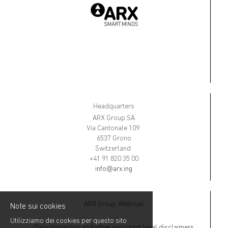
Headquarters
ARX Group SA
Via Cantonale 109
6537 Grono
Switzerland
+41 91 820 35 00
info@arx.ing
ARX Group Webmail
Note sui cookies
Utilizziamo dei cookies per questo sito
Data protection and other important legal disclaimers