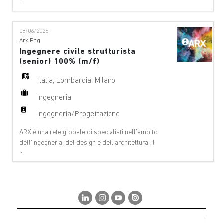
...
nostro team offre consulenze a 360°, si occupa della
gestione dei progetti e di servizi tecnici nei seguenti
ambiti: aeroporti, ponti e altre strutture, edifici-
08/06/2026
architettura, edifici – ingegneria civile, funivie, digital
Arx Png
& Innovation, ambiente
Ingegnere civile strutturista
(senior) 100% (m/f)
Italia
,
Lombardia
,
Milano
Ingegneria
Ingegneria/Progettazione
ARX è una rete globale di specialisti nell'ambito
dell'ingegneria, del design e dell'architettura. Il
...
nostro team offre consulenze a 360°, si occupa della
gestione dei progetti e di servizi tecnici nei seguenti
ambiti: aeroporti, ponti e altre strutture, edifici-
architettura, edifici – ingegneria civile, funivie, digital
& Innovation, ambiente