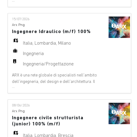
...
EN
nostro team offre consulenze a 360°, si occupa della
gestione dei progetti e di servizi tecnici nei seguenti
ambiti: aeroporti, ponti e altre strutture, edifici-
15/07/2026
architettura, edifici – ingegneria civile, funivie, digital
FR
Arx Png
& Innovation, ambiente,
Ingegnere Idraulico (m/f) 100%
IT
Italia
,
Lombardia
,
Milano
Ingegneria
DE
Ingegneria/Progettazione
ARX è una rete globale di specialisti nell'ambito
dell'ingegneria, del design e dell'architettura. Il
ES
...
nostro team offre consulenze a 360°, si occupa della
gestione dei progetti e di servizi tecnici nei seguenti
ambiti: aeroporti, ponti e altre strutture, edifici-
08/06/2026
PT
architettura, edifici – ingegneria civile, funivie, digital
Arx Png
& Innovation, ambiente,
Ingegnere civile strutturista
(junior) 100% (m/f)
Italia
,
Lombardia
,
Brescia