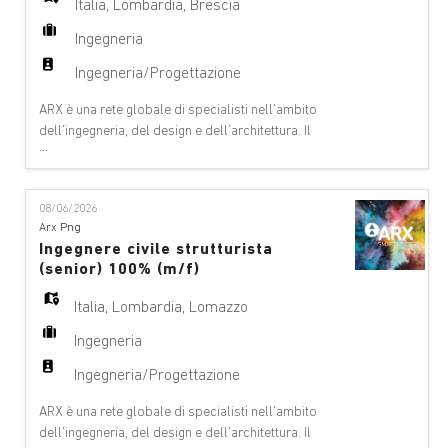
Italia
,
Lombardia
,
Brescia
Ingegneria
Ingegneria/Progettazione
ARX è una rete globale di specialisti nell'ambito
dell'ingegneria, del design e dell'architettura. Il
...
nostro team offre consulenze a 360°, si occupa della
gestione dei progetti e di servizi tecnici nei seguenti
ambiti: aeroporti, ponti e altre strutture, edifici-
08/06/2026
architettura, edifici – ingegneria civile, funivie, digital
Arx Png
& Innovation, ambiente
Ingegnere civile strutturista
(senior) 100% (m/f)
Italia
,
Lombardia
,
Lomazzo
Ingegneria
Ingegneria/Progettazione
ARX è una rete globale di specialisti nell'ambito
dell'ingegneria, del design e dell'architettura. Il