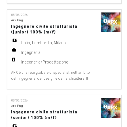
gestione dei progetti e di servizi tecnici nei seguenti
ambiti: aeroporti, ponti e altre strutture, edifici-
08/06/2026
architettura, edifici – ingegneria civile, funivie, digital
Arx Png
& Innovation, ambiente
Ingegnere civile strutturista
(junior) 100% (m/f)
Italia
,
Lombardia
,
Milano
Ingegneria
Ingegneria/Progettazione
ARX è una rete globale di specialisti nell'ambito
dell'ingegneria, del design e dell'architettura. Il
...
nostro team offre consulenze a 360°, si occupa della
gestione dei progetti e di servizi tecnici nei seguenti
ambiti: aeroporti, ponti e altre strutture, edifici-
08/06/2026
architettura, edifici – ingegneria civile, funivie, digital
Arx Png
& Innovation, ambiente
Ingegnere civile strutturista
(senior) 100% (m/f)