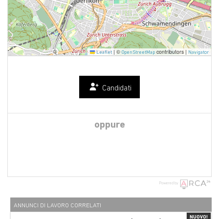
|
©
contributors |
Leaflet
OpenStreetMap
Navigator
Candidati
oppure
Powered by
ANNUNCI DI LAVORO CORRELATI
NUOVO!