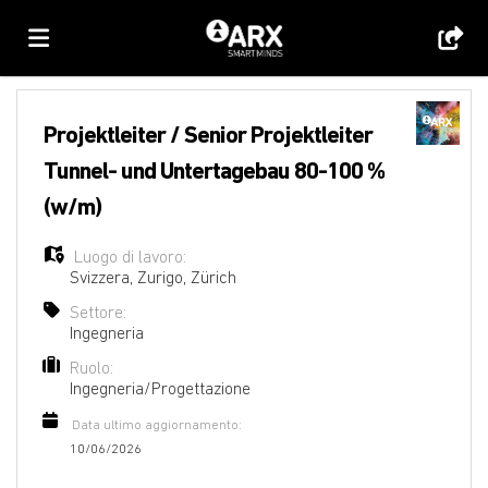
Home
Projektleiter / Senior Projektleiter
Tunnel- und Untertagebau 80-100 %
Offerte
(w/m)
Luogo di lavoro:
di
Carica
Svizzera
,
Zurigo
,
Zürich
Settore:
Ingegneria
lavoro
il
Login
Ruolo:
Ingegneria/Progettazione
CV
Lingua
Data ultimo aggiornamento:
10/06/2026