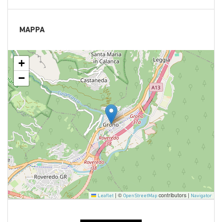
MAPPA
+
−
|
©
contributors |
Leaflet
OpenStreetMap
Navigator