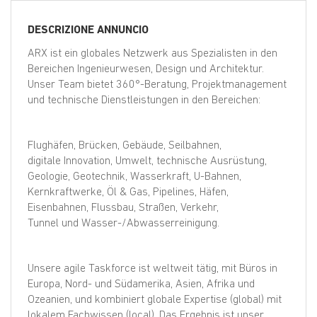
EN
DESCRIZIONE ANNUNCIO
FR
ARX ist ein globales Netzwerk aus Spezialisten in den
Bereichen Ingenieurwesen, Design und Architektur.
Unser Team bietet 360°-Beratung, Projektmanagement
und technische Dienstleistungen in den Bereichen:
IT
Flughäfen, Brücken, Gebäude, Seilbahnen,
DE
digitale Innovation, Umwelt, technische Ausrüstung,
Geologie, Geotechnik, Wasserkraft, U-Bahnen,
Kernkraftwerke, Öl & Gas, Pipelines, Häfen,
ES
Eisenbahnen, Flussbau, Straßen, Verkehr,
Tunnel und Wasser-/Abwasserreinigung.
PT
Unsere agile Taskforce ist weltweit tätig, mit Büros in
Europa, Nord- und Südamerika, Asien, Afrika und
Ozeanien, und kombiniert globale Expertise (global) mit
lokalem Fachwissen (local). Das Ergebnis ist unser