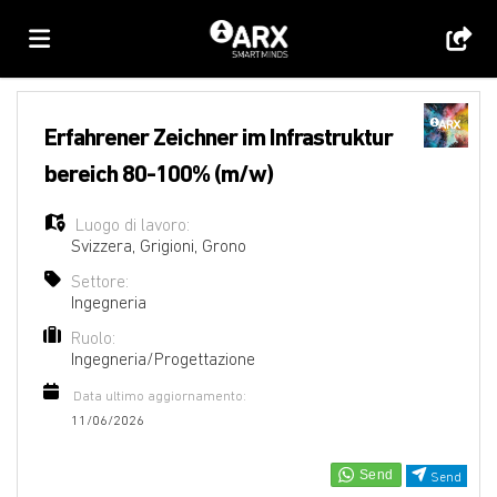
Home
Erfahrener Zeichner im Infrastruktur
bereich 80-100% (m/w)
Offerte
Luogo di lavoro:
Svizzera
,
Grigioni
,
Grono
di
Carica
Settore:
Ingegneria
Ruolo:
lavoro
il
Login
Ingegneria/Progettazione
Data ultimo aggiornamento:
CV
Lingua
11/06/2026
Send