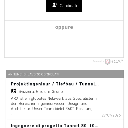
Candidati
oppure
Powered by
ANNUNCI DI LAVORO CORRELATI
Projektingenieur / Tiefbau / Tunnel 80-100% (m/w)
Svizzera,
Grigioni, Grono
ARX ist ein globales Netzwerk aus Spezialisten in
den Bereichen Ingenieurwesen, Design und
Architektur. Unser Team bietet 360°-Beratung,
...
Projektmanagement und technische
27/07/2026
Dienstleistungen in den Bereichen: Flughäfen,
Brücken, Gebäude, Seilbahnen, digitale Innovation,
Ingegnere di progetto Tunnel 80-100% (m/f)