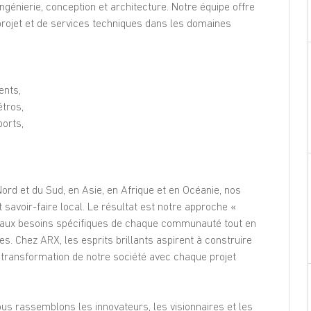
Imprimir
génierie, conception et architecture. Notre équipe offre
projet et de services techniques dans les domaines
Partilha com um
amigo
ents,
étros,
ports,
rd et du Sud, en Asie, en Afrique et en Océanie, nos
savoir-faire local. Le résultat est notre approche «
e aux besoins spécifiques de chaque communauté tout en
es. Chez ARX, les esprits brillants aspirent à construire
 transformation de notre société avec chaque projet
us rassemblons les innovateurs, les visionnaires et les