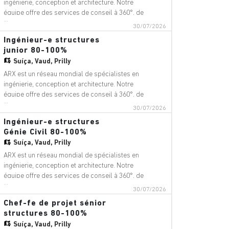
ingénierie, conception et architecture. Notre
équipe offre des services de conseil à 360°, de
...
gestion de projet et de services techniques
30/07/2026
dans les domaines suivants : aéroports,
Ingénieur-e structures
ponts, bâtiments, téléphériques, innovation
junior 80-100%
numérique, environnement, équip
Suíça,
Vaud, Prilly
ARX est un réseau mondial de spécialistes en
ingénierie, conception et architecture. Notre
équipe offre des services de conseil à 360°, de
...
gestion de projet et de services techniques
30/07/2026
dans les domaines suivants : aéroports,
Ingénieur-e structures
ponts, bâtiments, téléphériques, innovation
Génie Civil 80-100%
numérique, environnement, équip
Suíça,
Vaud, Prilly
ARX est un réseau mondial de spécialistes en
ingénierie, conception et architecture. Notre
équipe offre des services de conseil à 360°, de
...
gestion de projet et de services techniques
30/07/2026
dans les domaines suivants : aéroports,
Chef-fe de projet sénior
ponts, bâtiments, téléphériques, innovation
structures 80-100%
numérique, environnement, équip
Suíça,
Vaud, Prilly