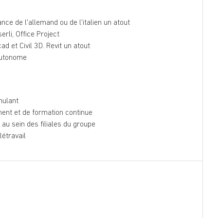
ance de l'allemand ou de l'italien un atout
rli, Office Project
d et Civil 3D. Revit un atout
 autonome
mulant
ent et de formation continue
au sein des filiales du groupe
élétravail