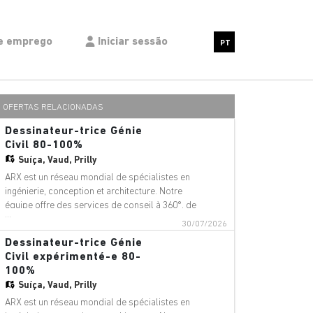
de emprego
Iniciar sessão
PT
OFERTAS RELACIONADAS
Dessinateur-trice Génie
Civil 80-100%
Suíça,
Vaud, Prilly
ARX est un réseau mondial de spécialistes en
ingénierie, conception et architecture. Notre
équipe offre des services de conseil à 360°, de
...
gestion de projet et de services techniques
30/07/2026
dans les domaines suivants : aéroports,
Dessinateur-trice Génie
ponts, bâtiments, téléphériques, innovation
Civil expérimenté-e 80-
numérique, environnement, équip
100%
Suíça,
Vaud, Prilly
ARX est un réseau mondial de spécialistes en