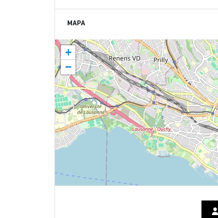
MAPA
+
−