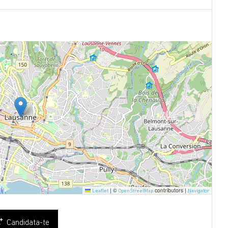
|
©
contributors |
Leaflet
OpenStreetMap
Navigator
Candidata-te