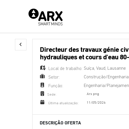
Directeur des travaux génie civil aménagements
hydrauliques et cours d'eau 80
Suíça
,
Vaud
,
Lausanne
Local de trabalho:
Construção/Engenharia 
Setor:
Engenharia/Planejamen
Função:
Arx png
Sede:
11/05/2026
Última atualização:
DESCRIÇÃO OFERTA