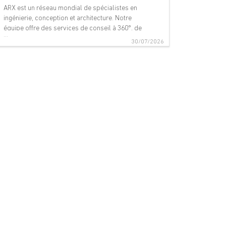
ARX est un réseau mondial de spécialistes en
ingénierie, conception et architecture. Notre
équipe offre des services de conseil à 360°, de
...
gestion de projet et de services techniques
30/07/2026
dans les domaines suivants : aéroports,
ponts, bâtiments, téléphériques, innovation
numérique, environnement, équip