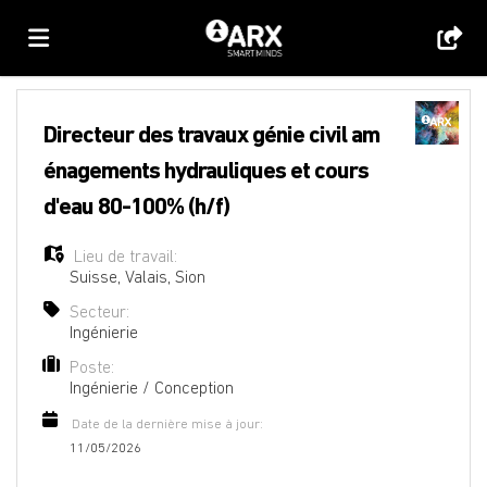
Accueil
Directeur des travaux génie civil am
énagements hydrauliques et cours
Emplois
d'eau 80-100% (h/f)
Lieu de travail:
Déposez
Suisse
,
Valais
,
Sion
Secteur:
Ingénierie
votre
Connexion
Poste:
Ingénierie / Conception
CV
Langue
Date de la dernière mise à jour:
11/05/2026