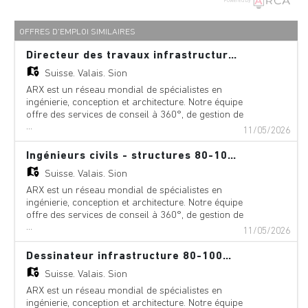
Powered by
OFFRES D'EMPLOI SIMILAIRES
Directeur des travaux infrastructure 80-100% (h/f)
Suisse,
Valais, Sion
ARX est un réseau mondial de spécialistes en
ingénierie, conception et architecture. Notre équipe
offre des services de conseil à 360°, de gestion de
...
projet et de services techniques dans les domaines
11/05/2026
suivants : aéroports, ponts, bâtiments,
téléphériques, innovation numérique,
Ingénieurs civils - structures 80-100% (h/f)
environnement, équipements, géologie,
Suisse,
Valais, Sion
géotechnique, énergie hydraulique, métros,
centrales nucléaires, pétrole et gaz, pipelines, ports,
ARX est un réseau mondial de spécialistes en
chemins de fer, génie fluvial, routes, trafic, tunnels
ingénierie, conception et architecture. Notre équipe
et traitement des eaux/eaux usées. Avec des
offre des services de conseil à 360°, de gestion de
bureaux en Europe, en Amérique du Nord et du
...
projet et de services techniques dans les domaines
11/05/2026
Sud, en Asie, en Afrique et en Océanie, nos équipes
suivants : aéroports, ponts, bâtiments,
agiles combinent expertise mondiale et savoir-faire
téléphériques, innovation numérique,
Dessinateur infrastructure 80-100% (h/f)
local. Le résultat est notre approche « glocale »
environnement, équipements, géologie,
Suisse,
Valais, Sion
unique, qui nous permet de répondre aux besoins
géotechnique, énergie hydraulique, métros,
spécifiques de chaque communauté tout en
centrales nucléaires, pétrole et gaz, pipelines, ports,
ARX est un réseau mondial de spécialistes en
intégrant les meilleures pratiques internationales.
chemins de fer, génie fluvial, routes, trafic, tunnels
ingénierie, conception et architecture. Notre équipe