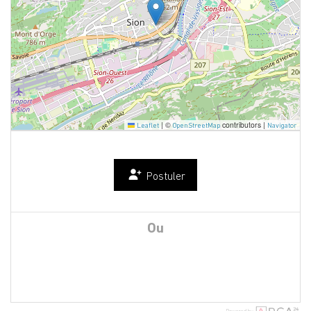
|
©
contributors |
Leaflet
OpenStreetMap
Navigator
Postuler
Ou