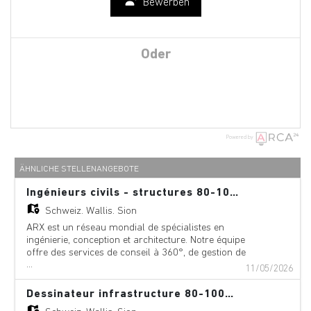
Bewerben
Oder
Powered by
ÄHNLICHE STELLENANGEBOTE
Ingénieurs civils - structures 80-100% (h/f)
Schweiz,
Wallis, Sion
ARX est un réseau mondial de spécialistes en
ingénierie, conception et architecture. Notre équipe
offre des services de conseil à 360°, de gestion de
...
projet et de services techniques dans les domaines
11/05/2026
suivants : aéroports, ponts, bâtiments,
téléphériques, innovation numérique,
Dessinateur infrastructure 80-100% (h/f)
environnement, équipements, géologie,