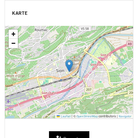
KARTE
+
−
|
©
contributors |
Leaflet
OpenStreetMap
Navigator