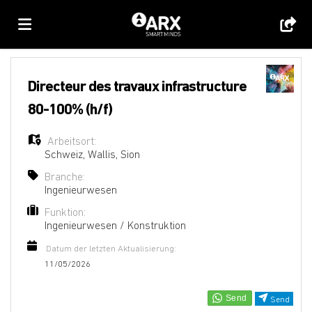
Home
Directeur des travaux infrastructure
80-100% (h/f)
Stellen
Arbeitsort:
Schweiz
,
Wallis
,
Sion
Lebenslauf
Branche:
Ingenieurwesen
Funktion:
hochladen
Anmelden
Ingenieurwesen / Konstruktion
Datum der letzten Aktualisierung:
Sprache
11/05/2026
Send