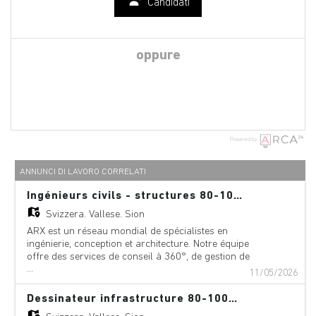
Candidati
oppure
Powered by
ANNUNCI DI LAVORO CORRELATI
Ingénieurs civils - structures 80-100% (h/f)
Svizzera,
Vallese, Sion
ARX est un réseau mondial de spécialistes en
ingénierie, conception et architecture. Notre équipe
offre des services de conseil à 360°, de gestion de
...
projet et de services techniques dans les domaines
11/05/2026
suivants : aéroports, ponts, bâtiments,
téléphériques, innovation numérique,
Dessinateur infrastructure 80-100% (h/f)
environnement, équipements, géologie,