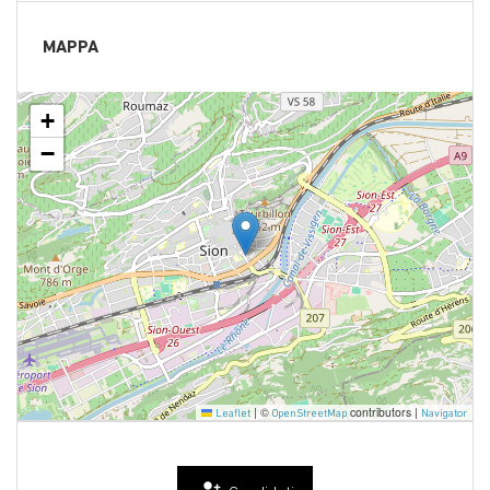
MAPPA
+
−
|
©
contributors |
Leaflet
OpenStreetMap
Navigator