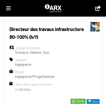
Home
Directeur des travaux infrastructure
80-100% (h/f)
Offerte
Luogo di lavoro:
Svizzera
,
Vallese
,
Sion
di
Carica
Settore:
Ingegneria
Ruolo:
lavoro
il
Login
Ingegneria/Progettazione
Data ultimo aggiornamento:
CV
Lingua
11/05/2026
Send