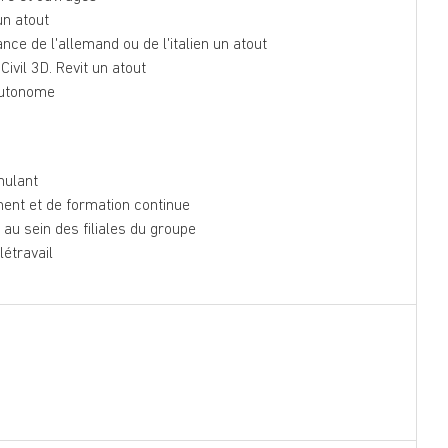
un atout
ance de l'allemand ou de l'italien un atout
Civil 3D. Revit un atout
 autonome
mulant
ent et de formation continue
au sein des filiales du groupe
élétravail