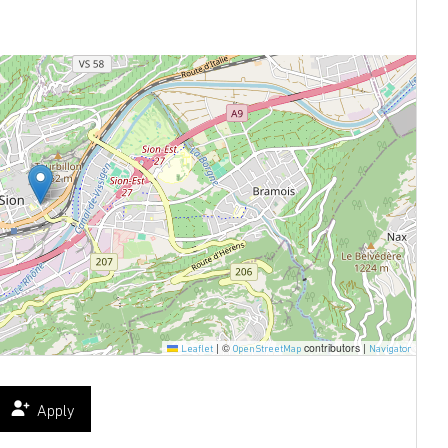
|
©
contributors |
Leaflet
OpenStreetMap
Navigator
Apply