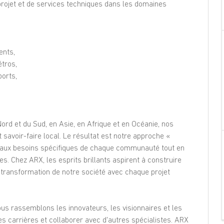
projet et de services techniques dans les domaines
Tell a friend
ents,
étros,
ports,
rd et du Sud, en Asie, en Afrique et en Océanie, nos
savoir-faire local. Le résultat est notre approche «
e aux besoins spécifiques de chaque communauté tout en
es. Chez ARX, les esprits brillants aspirent à construire
 transformation de notre société avec chaque projet
us rassemblons les innovateurs, les visionnaires et les
les carrières et collaborer avec d'autres spécialistes. ARX