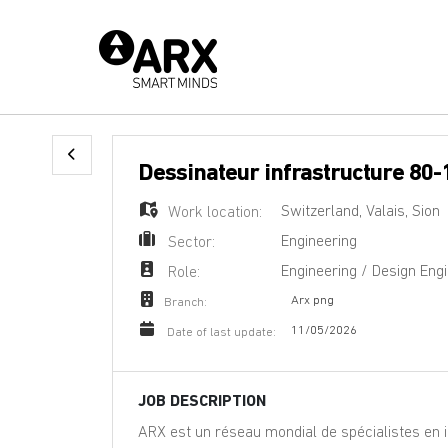
Dessinateur infrastructure 80-
Switzerland
,
Valais
,
Sion
Work location:
Engineering
Sector:
Engineering / Design Eng
Role:
Arx png
Branch:
11/05/2026
Date of last update:
JOB DESCRIPTION
ARX est un réseau mondial de spécialistes en in