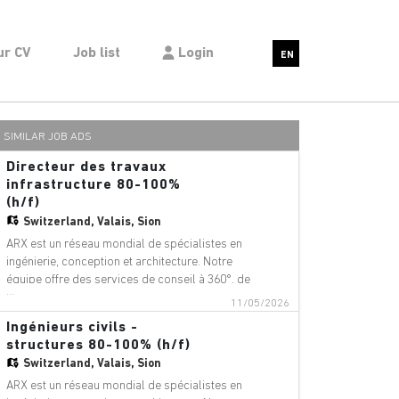
ur CV
Job list
Login
EN
SIMILAR JOB ADS
Directeur des travaux
infrastructure 80-100%
(h/f)
Switzerland,
Valais, Sion
ARX est un réseau mondial de spécialistes en
ingénierie, conception et architecture. Notre
équipe offre des services de conseil à 360°, de
...
gestion de projet et de services techniques
11/05/2026
dans les domaines suivants : aéroports,
Ingénieurs civils -
ponts, bâtiments, téléphériques, innovation
structures 80-100% (h/f)
numérique, environnement, équip
Switzerland,
Valais, Sion
ARX est un réseau mondial de spécialistes en