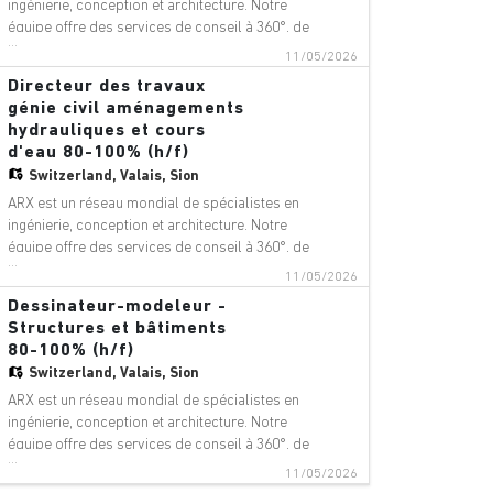
ingénierie, conception et architecture. Notre
équipe offre des services de conseil à 360°, de
...
gestion de projet et de services techniques
11/05/2026
dans les domaines suivants : aéroports,
Directeur des travaux
ponts, bâtiments, téléphériques, innovation
génie civil aménagements
numérique, environnement, équip
hydrauliques et cours
d'eau 80-100% (h/f)
Switzerland,
Valais, Sion
ARX est un réseau mondial de spécialistes en
ingénierie, conception et architecture. Notre
équipe offre des services de conseil à 360°, de
...
gestion de projet et de services techniques
11/05/2026
dans les domaines suivants : aéroports,
Dessinateur-modeleur -
ponts, bâtiments, téléphériques, innovation
Structures et bâtiments
numérique, environnement, équip
80-100% (h/f)
Switzerland,
Valais, Sion
ARX est un réseau mondial de spécialistes en
ingénierie, conception et architecture. Notre
équipe offre des services de conseil à 360°, de
...
gestion de projet et de services techniques
11/05/2026
dans les domaines suivants : aéroports,