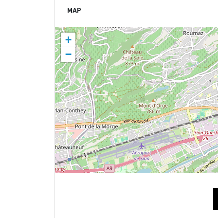
MAP
+
−