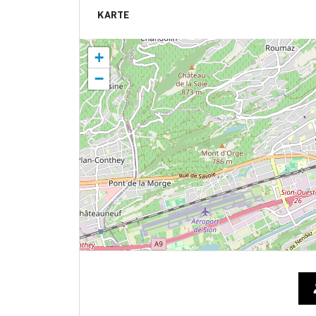
KARTE
+
−