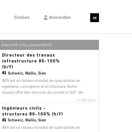
n
Stellen
Anmelden
DE
ÄHNLICHE STELLENANGEBOTE
Directeur des travaux
infrastructure 80-100%
(h/f)
Schweiz,
Wallis, Sion
ARX est un réseau mondial de spécialistes en
ingénierie, conception et architecture. Notre
équipe offre des services de conseil à 360°, de
...
gestion de projet et de services techniques
11/05/2026
dans les domaines suivants : aéroports,
Ingénieurs civils -
ponts, bâtiments, téléphériques, innovation
structures 80-100% (h/f)
numérique, environnement, équip
Schweiz,
Wallis, Sion
ARX est un réseau mondial de spécialistes en