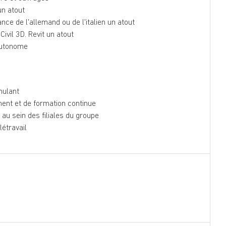
un atout
ance de l'allemand ou de l'italien un atout
Civil 3D. Revit un atout
 autonome
mulant
ent et de formation continue
au sein des filiales du groupe
élétravail