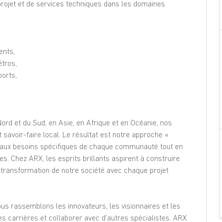
projet et de services techniques dans les domaines
Teilen
ents,
étros,
ports,
rd et du Sud, en Asie, en Afrique et en Océanie, nos
savoir-faire local. Le résultat est notre approche «
e aux besoins spécifiques de chaque communauté tout en
es. Chez ARX, les esprits brillants aspirent à construire
 transformation de notre société avec chaque projet
us rassemblons les innovateurs, les visionnaires et les
les carrières et collaborer avec d'autres spécialistes. ARX