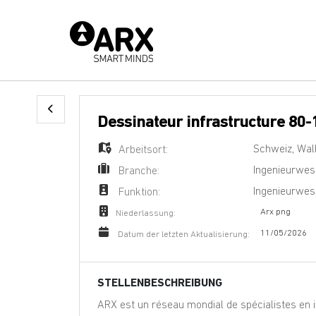
Dessinateur infrastructure 80-
Schweiz
,
Wall
Arbeitsort:
Ingenieurwe
Branche:
Ingenieurwes
Funktion:
Arx png
Niederlassung:
11/05/2026
Datum der letzten Aktualisierung:
STELLENBESCHREIBUNG
ARX est un réseau mondial de spécialistes en in