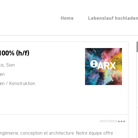
Home
Lebenslauf hochlade
100% (h/f)
is
,
Sion
sen
en / Konstruktion
AKTIVITÄTEN
Ausdrucken
génierie, conception et architecture. Notre équipe offre