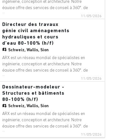
ingénierie, conception et architecture. Notre
équipe offre des services de conseil à 360°, de
...
gestion de projet et de services techniques
11/05/2026
dans les domaines suivants : aéroports,
Directeur des travaux
ponts, bâtiments, téléphériques, innovation
génie civil aménagements
numérique, environnement, équip
hydrauliques et cours
d'eau 80-100% (h/f)
Schweiz,
Wallis, Sion
ARX est un réseau mondial de spécialistes en
ingénierie, conception et architecture. Notre
équipe offre des services de conseil à 360°, de
...
gestion de projet et de services techniques
11/05/2026
dans les domaines suivants : aéroports,
Dessinateur-modeleur -
ponts, bâtiments, téléphériques, innovation
Structures et bâtiments
numérique, environnement, équip
80-100% (h/f)
Schweiz,
Wallis, Sion
ARX est un réseau mondial de spécialistes en
ingénierie, conception et architecture. Notre
équipe offre des services de conseil à 360°, de
...
gestion de projet et de services techniques
11/05/2026
dans les domaines suivants : aéroports,