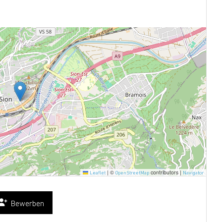
|
©
contributors |
Leaflet
OpenStreetMap
Navigator
Bewerben