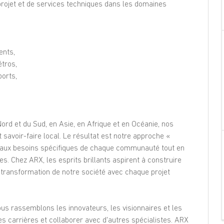
projet et de services techniques dans les domaines
Dites-le à un ami
ents,
étros,
ports,
rd et du Sud, en Asie, en Afrique et en Océanie, nos
savoir-faire local. Le résultat est notre approche «
e aux besoins spécifiques de chaque communauté tout en
es. Chez ARX, les esprits brillants aspirent à construire
 transformation de notre société avec chaque projet
us rassemblons les innovateurs, les visionnaires et les
les carrières et collaborer avec d'autres spécialistes. ARX