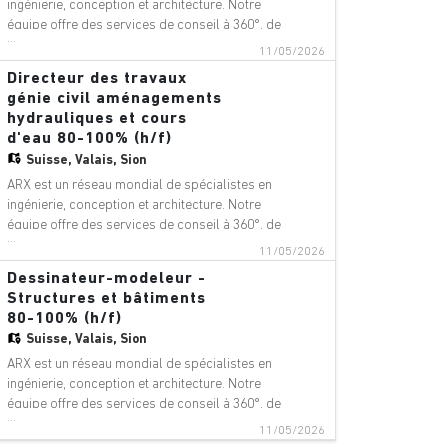
ingénierie, conception et architecture. Notre
équipe offre des services de conseil à 360°, de
...
gestion de projet et de services techniques
11/05/2026
dans les domaines suivants : aéroports,
Directeur des travaux
ponts, bâtiments, téléphériques, innovation
génie civil aménagements
numérique, environnement, équip
hydrauliques et cours
d'eau 80-100% (h/f)
Suisse,
Valais, Sion
ARX est un réseau mondial de spécialistes en
ingénierie, conception et architecture. Notre
équipe offre des services de conseil à 360°, de
...
gestion de projet et de services techniques
11/05/2026
dans les domaines suivants : aéroports,
Dessinateur-modeleur -
ponts, bâtiments, téléphériques, innovation
Structures et bâtiments
numérique, environnement, équip
80-100% (h/f)
Suisse,
Valais, Sion
ARX est un réseau mondial de spécialistes en
ingénierie, conception et architecture. Notre
équipe offre des services de conseil à 360°, de
...
gestion de projet et de services techniques
11/05/2026
dans les domaines suivants : aéroports,