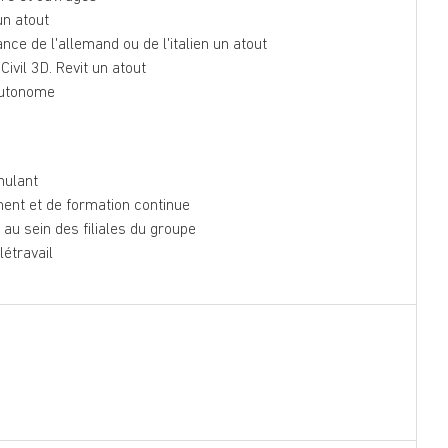
un atout
ance de l'allemand ou de l'italien un atout
Civil 3D. Revit un atout
 autonome
mulant
ent et de formation continue
au sein des filiales du groupe
élétravail