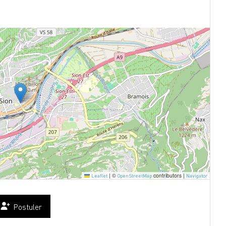
|
©
contributors |
Leaflet
OpenStreetMap
Navigator
Postuler