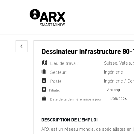
Dessinateur infrastructure 80-
Suisse
,
Valais
,
Lieu de travail:
Ingénierie
Secteur:
Ingénierie / Co
Poste:
Arx png
Filiale:
11/05/2026
Date de la dernière mise à jour:
DESCRIPTION DE L'EMPLOI
ARX est un réseau mondial de spécialistes en in