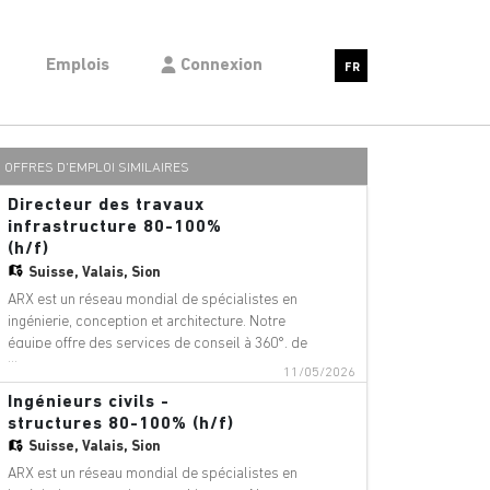
Emplois
Connexion
FR
OFFRES D'EMPLOI SIMILAIRES
Directeur des travaux
infrastructure 80-100%
(h/f)
Suisse,
Valais, Sion
ARX est un réseau mondial de spécialistes en
ingénierie, conception et architecture. Notre
équipe offre des services de conseil à 360°, de
...
gestion de projet et de services techniques
11/05/2026
dans les domaines suivants : aéroports,
Ingénieurs civils -
ponts, bâtiments, téléphériques, innovation
structures 80-100% (h/f)
numérique, environnement, équip
Suisse,
Valais, Sion
ARX est un réseau mondial de spécialistes en