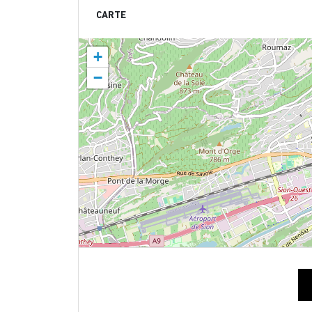
CARTE
+
−