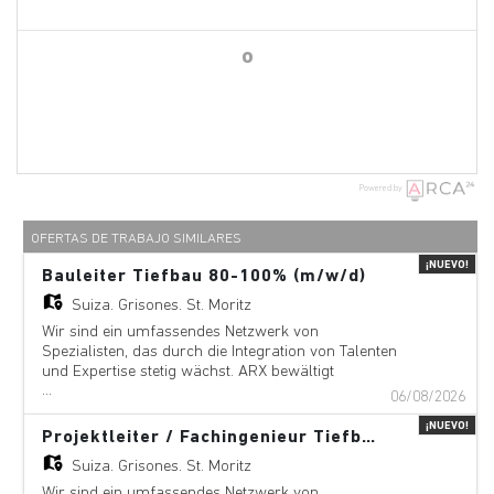
o
Powered by
OFERTAS DE TRABAJO SIMILARES
¡NUEVO!
Bauleiter Tiefbau 80-100% (m/w/d)
Suiza,
Grisones, St. Moritz
Wir sind ein umfassendes Netzwerk von
Spezialisten, das durch die Integration von Talenten
und Expertise stetig wächst. ARX bewältigt
...
komplexe Ingenieur- und Designprojekte und passt
06/08/2026
sich dabei einer dynamischen und anspruchsvollen
¡NUEVO!
globalen Landschaft an. Unsere Niederlassungen
Projektleiter / Fachingenieur Tiefbau 80-100% (m/w/d)
bestehen aus lokal gut verankerten und
Suiza,
Grisones, St. Moritz
marktorientierten Fachleuten, die Netzwerke und
Beziehungen in ihrem eigenen Umfeld aufbauen
Wir sind ein umfassendes Netzwerk von