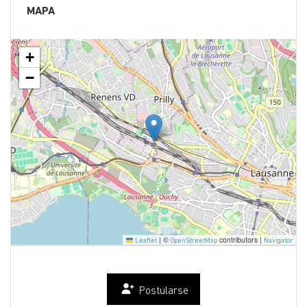
MAPA
+
−
|
©
contributors |
Leaflet
OpenStreetMap
Navigator
Postularse