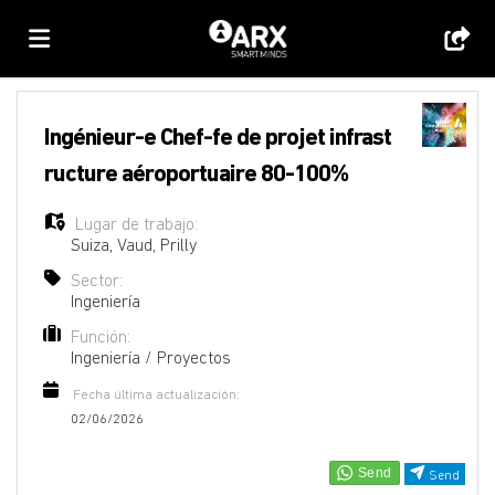
Home
Ingénieur-e Chef-fe de projet infrast
ructure aéroportuaire 80-100%
Lista
Lugar de trabajo:
Suiza
,
Vaud
,
Prilly
ofertas
Subir
Sector:
Ingeniería
Función:
de
CV
Acceso
Ingeniería / Proyectos
Fecha última actualización:
trabajo
Idioma
02/06/2026
Send