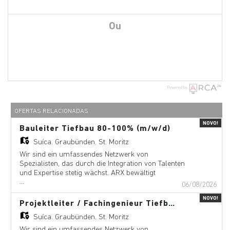
Ou
Powered by
OFERTAS RELACIONADAS
NOVO!
Bauleiter Tiefbau 80-100% (m/w/d)
Suíça,
Graubünden, St. Moritz
Wir sind ein umfassendes Netzwerk von
Spezialisten, das durch die Integration von Talenten
und Expertise stetig wächst. ARX bewältigt
...
komplexe Ingenieur- und Designprojekte und passt
06/08/2026
sich dabei einer dynamischen und anspruchsvollen
NOVO!
globalen Landschaft an. Unsere Niederlassungen
Projektleiter / Fachingenieur Tiefbau 80-100% (m/w/d)
bestehen aus lokal gut verankerten und
Suíça,
Graubünden, St. Moritz
marktorientierten Fachleuten, die Netzwerke und
Beziehungen in ihrem eigenen Umfeld aufbauen
Wir sind ein umfassendes Netzwerk von