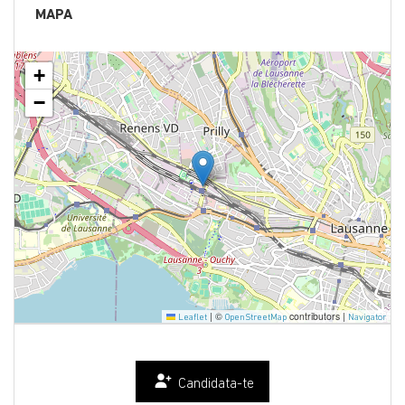
MAPA
+
−
|
©
contributors |
Leaflet
OpenStreetMap
Navigator
Candidata-te